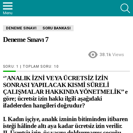
S
Menu
DENEME SINAVI
SORU BANKASI
Deneme Sınavı 7
38.1k
Views
SORU:
| TOPLAM SORU:
10
‘’ANALIK İZNİ VEYA ÜCRETSİZ İZİN
SONRASI YAPILACAK KISMİ SÜRELİ
ÇALIŞMALAR HAKKINDA YÖNETMELİK’’ e
göre; ücretsiz izin hakkı ilgili aşağıdaki
ifadelerden hangileri doğrudur?
I. Kadın işçiye, analık izninin bitiminden itibaren
isteği hâlinde altı aya kadar ücretsiz izin verilir.
II. Ücretsiz izin, üç yaşını doldurmamış çocuğu