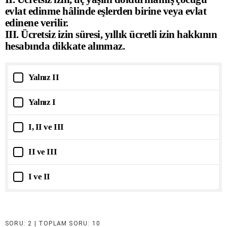
evlat edinme hâlinde eşlerden birine veya evlat
edinene verilir.
III. Ücretsiz izin süresi, yıllık ücretli izin hakkının
hesabında dikkate alınmaz.
Yalnız II
Yalnız I
I, II ve III
II ve III
I ve II
SORU:
| TOPLAM SORU:
10