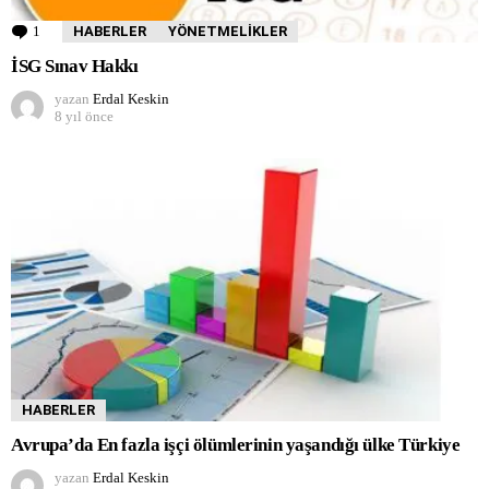
1
Yorum
HABERLER
YÖNETMELIKLER
İSG Sınav Hakkı
yazan
Erdal Keskin
8 yıl önce
HABERLER
Avrupa’da En fazla işçi ölümlerinin yaşandığı ülke Türkiye
yazan
Erdal Keskin