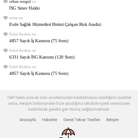
orhan sengul
on
İSG Sınav Hakkı
sema
on
Evde Sağlık Hizmetleri Birimi Çalışan Risk Analizi
Erdal Keskin
on
4857 Sayılı İş Kanunu (75 Soru)
Erdal Keskin
on
6331 Sayılı İSG Kanunu (120 Soru)
Erdal Keskin
on
4857 Sayılı İş Kanunu (75 Soru)
Telif hakkı size ait olan ve sitemizden kaldırılmasını istediğiniz içerikler
varsa, iletişim bölümünden bize yazdığınız takdirde içerik sitemizden
kaldırılarak gerekli geri dönüş sağlanmaktadır.
Anasayfa
Haberler
Genel Tekrar Testleri
İletişim