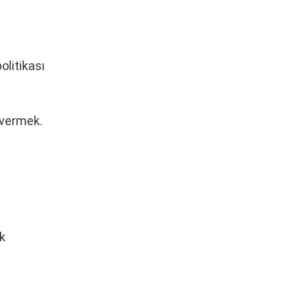
olitikası
 vermek.
ık