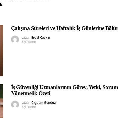
ik
Çalışma Süreleri ve Haftalık İş Günlerine Böl
yazan
Erdal Keskin
5 yıl önce
İş Güvenliği Uzmanlarının Görev, Yetki, Soru
Yönetmelik Özeti
yazan
Cigdem Gunduz
5 yıl önce