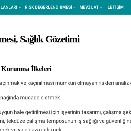
 İLANLARI
RISK DEĞERLENDIRMESI
MEVZUAT
İLETIŞIM
mesi, Sağlık Gözetimi
 Korunma İlkeleri
kaçınmak ve kaçınılması mümkün olmayan riskleri analiz
aynağında mücadele etmek
 uygun hale getirilmesi için işyerinin tasarımı, çalışma şek
i, tekdüze çalışma temposunun iş sağlığı ve güvenliği
lemek ve ya en aza indirmek.