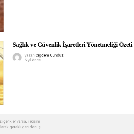
Sağlık ve Güvenlik İşaretleri Yönetmeliği Özeti
yazan
Cigdem Gunduz
5 yıl önce
 içerikler varsa, iletişim
larak gerekli geri dönüş