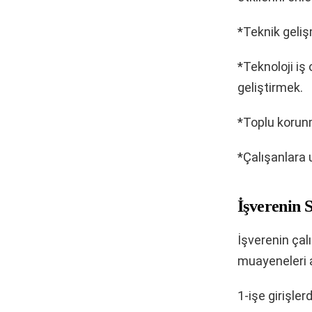
*Teknik geli
*Teknoloji iş 
geliştirmek.
*Toplu korunm
*Çalışanlara 
İşverenin 
İşverenin çal
muayeneleri a
1-işe girişler