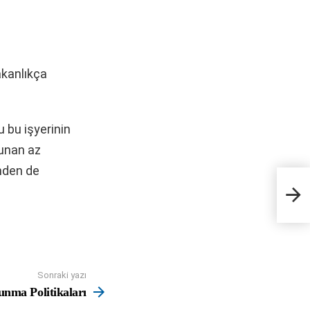
akanlıkça
u bu işyerinin
lunan az
inden de
Korun
Sonraki yazı
nma Politikaları