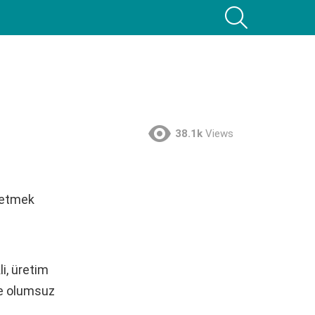
SEARCH
38.1k
Views
 etmek
li, üretim
ne olumsuz