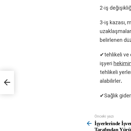
2-iş değişikli
3-iş kazası, 
uzaklaşmaları
belirlenen düz
✔tehlikeli ve 
işyeri
hekimi
tehlikeli yer
alabilirler
.
işkin
✔Sağlık gider
Önceki yazı
See
more
İşyerlerinde İşve
Tarafından Yürü