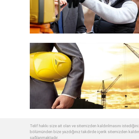
Telif hakkı size ait olan ve sitemizden kaldırılmasını istediğiniz
bölümünden bize yazdığınız takdirde içerik sitemizden kaldırı
sağlanmaktadır.