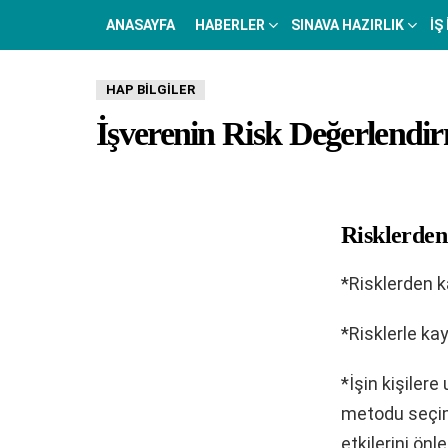
ANASAYFA
HABERLER
SINAVA HAZIRLIK
İŞ
HAP BILGILER
İşverenin Risk Değerlendir
Risklerden
*Risklerden 
*Risklerle k
*İşin kişilere
metodu seçim
etkilerini ön