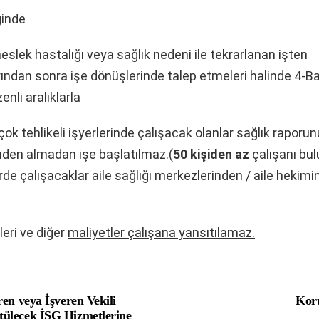
ğinde
meslek hastalığı veya sağlık nedeni ile tekrarlanan işten
ndan sonra işe dönüşlerinde talep etmeleri halinde 4-B
enli aralıklarla
çok tehlikeli işyerlerinde çalışacak olanlar sağlık raporun
nden almadan işe başlatılmaz
.(
50 kişiden az
çalışanı bu
lerde çalışacaklar aile sağlığı merkezlerinden / aile hekim
leri ve diğer
maliyetler çalışana yansıtılamaz.
ren veya İşveren Vekili
Koru
tülecek İSG Hizmetlerine