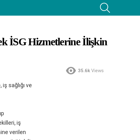
SEARCH
ek İSG Hizmetlerine İlişkin
35.6k
Views
 iş sağlığı ve
up
lleri, iş
ine verilen