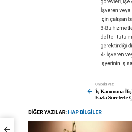
görevleri, işe
İşveren veya i
için çalışan 
3-Bu hizmetle
defter tutulm
gerektirdiği 
4- İşveren ve
işyerinin iş s
Önceki yazı
See
more
İş Kanununa İliş
Fazla Sürelerle 
DIĞER YAZILAR:
HAP BILGILER