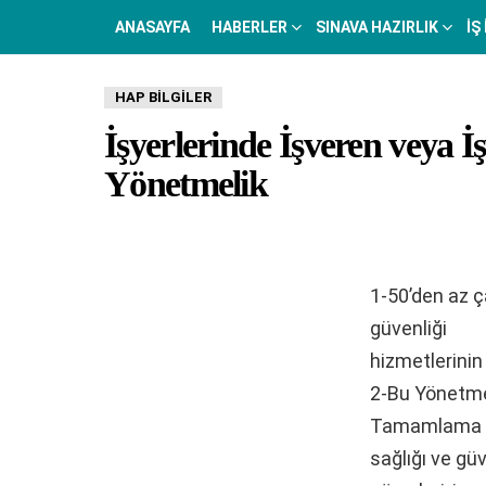
ANASAYFA
HABERLER
SINAVA HAZIRLIK
İŞ
HAP BILGILER
İşyerlerinde İşveren veya İ
Yönetmelik
1-50’den az ça
güvenliği
hizmetlerinin
2-Bu Yönetmel
Tamamlama Bel
sağlığı ve gü