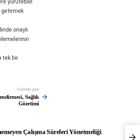
re yürütebilir.
ne getirmek
linde onaylı
nlemelerinin
 tek bir
Sonraki yazı
endirmesi, Sağlık
Gözetimi
ünemeyen Çalışma Süreleri Yönetmeliği
İşver