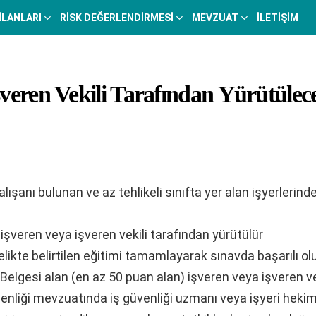
 İLANLARI
RISK DEĞERLENDIRMESI
MEVZUAT
İLETIŞIM
şveren Vekili Tarafından Yürütülec
lışanı bulunan ve az tehlikeli sınıfta yer alan işyerlerinde,
 işveren veya işveren vekili tarafından yürütülür
ikte belirtilen eğitimi tamamlayarak sınavda başarılı ol
gesi alan (en az 50 puan alan) işveren veya işveren veki
venliği mevzuatında iş güvenliği uzmanı veya işyeri hekim