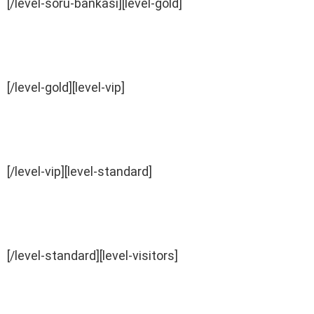
[/level-soru-bankasi][level-gold]
[/level-gold][level-vip]
[/level-vip][level-standard]
[/level-standard][level-visitors]