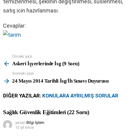
temizlenmesi, şeklinin değiştirilmesi, suslenmesi,
satış icin hazırlanması.
Cevaplar:
Önceki yazı
See
more
Askeri İşyerlerinde İsg (9 Soru)
Sonraki yazı
24 Mayıs 2014 Tarihli İsg/İh Sınavı Duyurusu
DIĞER YAZILAR:
KONULARA AYRILMIŞ SORULAR
Sağlık Güvenlik Eğitimleri (22 Soru)
yazan
Bilgi İşlem
12 yıl önce