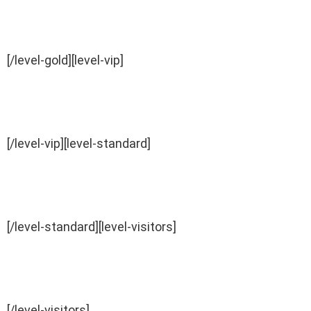
[/level-gold][level-vip]
[/level-vip][level-standard]
[/level-standard][level-visitors]
[/level-visitors]