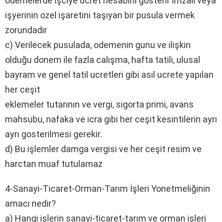
odemelerde işciye ucret hesabını gosterir imzalı veya
işyerinin ozel işaretini taşıyan bir pusula vermek
zorundadır
c) Verilecek pusulada, odemenin gunu ve ilişkin
olduğu donem ile fazla calışma, hafta tatili, ulusal
bayram ve genel tatil ucretleri gibi asıl ucrete yapılan
her ceşit
eklemeler tutarının ve vergi, sigorta primi, avans
mahsubu, nafaka ve icra gibi her ceşit kesintilerin ayrı
ayrı gosterilmesi gerekir.
d) Bu işlemler damga vergisi ve her ceşit resim ve
harctan muaf tutulamaz
4-Sanayi-Ticaret-Orman-Tarım İşleri Yonetmeliğinin
amacı nedir?
a) Hangi işlerin sanayi-ticaret-tarım ve orman işleri