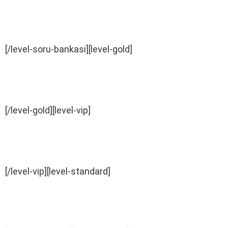
[/level-soru-bankasi][level-gold]
[/level-gold][level-vip]
[/level-vip][level-standard]