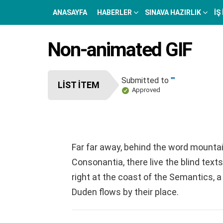
ANASAYFA
HABERLER
SINAVA HAZIRLIK
İŞ
Non-animated GIF
Submitted to
""
LIST ITEM
Approved
Far far away, behind the word mountai
Consonantia, there live the blind tex
right at the coast of the Semantics, 
Duden flows by their place.