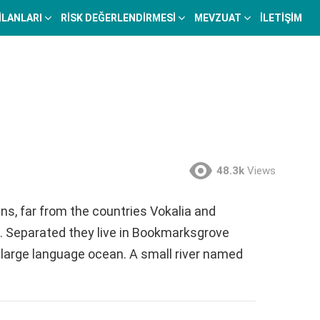
 İLANLARI
RISK DEĞERLENDIRMESI
MEVZUAT
İLETIŞIM
48.3k
Views
ns, far from the countries Vokalia and
ts. Separated they live in Bookmarksgrove
a large language ocean. A small river named