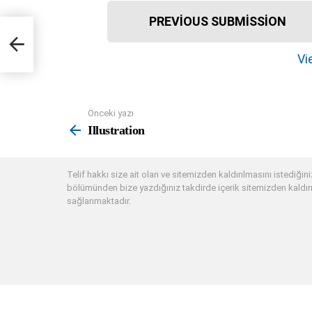
I
PREVIOUS SUBMISSION
t
e
Vie
m
n
a
Önceki yazı
See
v
more
Illustration
i
g
Telif hakkı size ait olan ve sitemizden kaldırılmasını istediğiniz
a
bölümünden bize yazdığınız takdirde içerik sitemizden kaldırı
t
sağlanmaktadır.
i
o
n