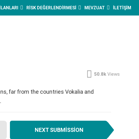
 İLANLARI
RISK DEĞERLENDIRMESI
MEVZUAT
İLETIŞIM
50.8k
Views
ns, far from the countries Vokalia and
.
NEXT SUBMISSION