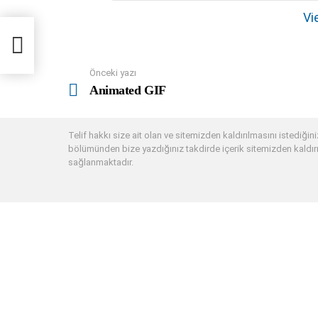
e
Vie
m
n
a
Önceki yazı
See
v
more
Animated GIF
i
g
Telif hakkı size ait olan ve sitemizden kaldırılmasını istediğiniz
a
bölümünden bize yazdığınız takdirde içerik sitemizden kaldırı
t
sağlanmaktadır.
i
o
n