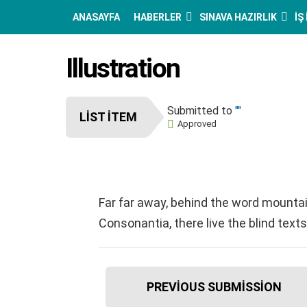
ANASAYFA
HABERLER
SINAVA HAZIRLIK
İŞ
Illustration
Submitted to
""
LIST ITEM
Approved
Far far away, behind the word mountai
Consonantia, there live the blind texts
I
PREVIOUS SUBMISSION
t