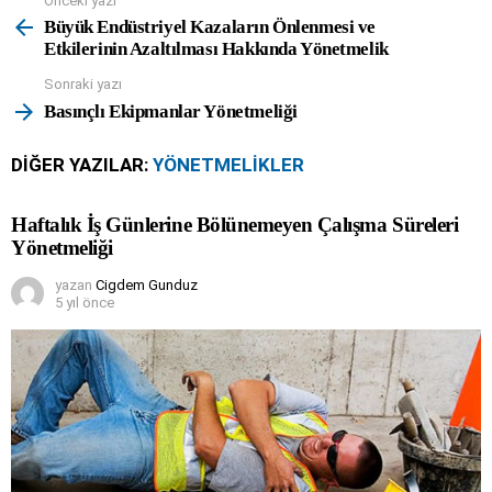
Önceki yazı
See
more
Büyük Endüstriyel Kazaların Önlenmesi ve
Etkilerinin Azaltılması Hakkında Yönetmelik
Sonraki yazı
Basınçlı Ekipmanlar Yönetmeliği
DIĞER YAZILAR:
YÖNETMELIKLER
Haftalık İş Günlerine Bölünemeyen Çalışma Süreleri
Yönetmeliği
yazan
Cigdem Gunduz
5 yıl önce