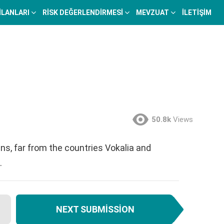
 İLANLARI
RISK DEĞERLENDIRMESI
MEVZUAT
İLETIŞIM
50.8k
Views
ns, far from the countries Vokalia and
.
NEXT SUBMISSION