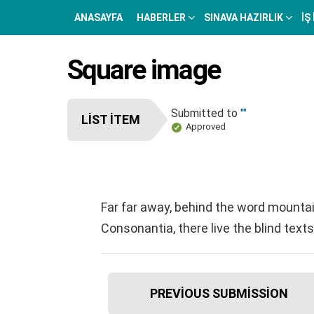
ANASAYFA
HABERLER
SINAVA HAZIRLIK
İŞ
Square image
Submitted to
""
LIST ITEM
Approved
Far far away, behind the word mountai
Consonantia, there live the blind texts
I
PREVIOUS SUBMISSION
t