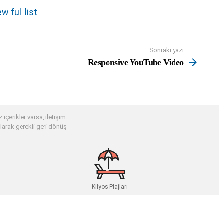
w full list
Sonraki yazı
Responsive YouTube Video
 içerikler varsa, iletişim
larak gerekli geri dönüş
Kilyos Plajları