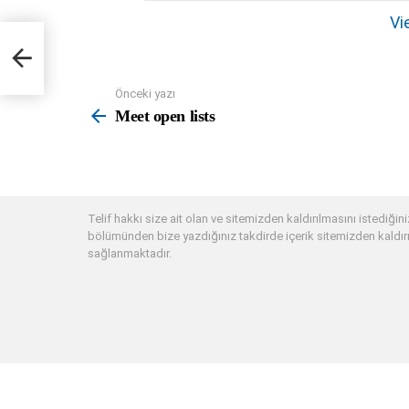
e
Vie
m
n
a
Önceki yazı
See
v
more
Meet open lists
i
g
a
t
Telif hakkı size ait olan ve sitemizden kaldırılmasını istediğiniz
i
bölümünden bize yazdığınız takdirde içerik sitemizden kaldırı
o
sağlanmaktadır.
n