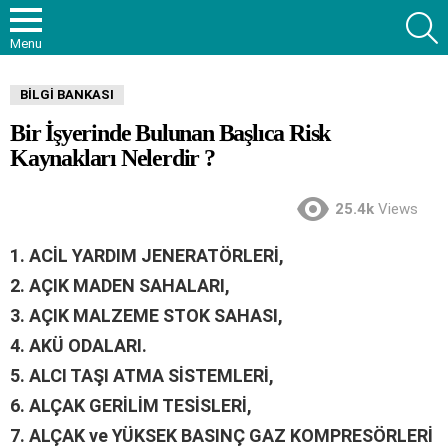
S
Menu
BILGI BANKASI
Bir İşyerinde Bulunan Başlıca Risk
Kaynakları Nelerdir ?
25.4k
Views
1.
ACİL YARDIM JENERATÖRLERİ,
2.
AÇIK MADEN SAHALARI,
3.
AÇIK MALZEME STOK SAHASI,
4.
AKÜ ODALARI.
5.
ALCI TAŞI ATMA SİSTEMLERİ,
6.
ALÇAK GERİLİM TESİSLERİ,
7.
ALÇAK ve YÜKSEK BASINÇ GAZ KOMPRESÖRLERİ