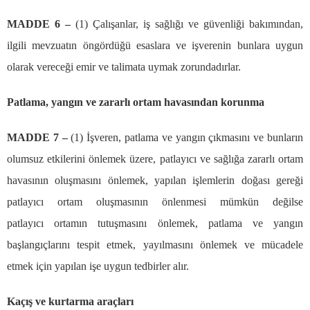
MADDE 6
–
(1)
Ç
al
ış
anlar, i
ş
sa
ğ
l
ığı
ve g
ü
venli
ğ
i bak
ı
m
ı
ndan,
ilgili mevzuat
ı
n
ö
ng
ö
rd
üğü
esaslara ve i
ş
verenin bunlara uygun
olarak verece
ğ
i emir ve talimata uymak zorundad
ı
rlar.
Patlama, yang
ı
n ve zararl
ı
ortam havas
ı
ndan korunma
MADDE 7
–
(1)
İş
veren, patlama ve yang
ı
n
çı
kmas
ı
n
ı
ve bunlar
ı
n
olumsuz etkilerini
ö
nlemek
ü
zere, patlay
ı
c
ı
ve sa
ğ
l
ığ
a zararl
ı
ortam
havas
ı
n
ı
n olu
ş
mas
ı
n
ı
ö
nlemek, yap
ı
lan i
ş
lemlerin do
ğ
as
ı
gere
ğ
i
patlay
ı
c
ı
ortam olu
ş
mas
ı
n
ı
n
ö
nlenmesi m
ü
mk
ü
n de
ğ
ilse
patlay
ı
c
ı
ortam
ı
n tutu
ş
mas
ı
n
ı
ö
nlemek, patlama ve yang
ı
n
ba
ş
lang
ıç
lar
ı
n
ı
tespit etmek, yay
ı
lmas
ı
n
ı
ö
nlemek ve m
ü
cadele
etmek i
ç
in yap
ı
lan i
ş
e uygun tedbirler al
ı
r.
Ka
çış
ve kurtarma ara
ç
lar
ı