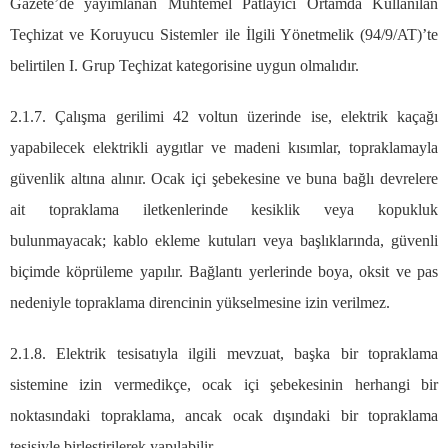
Gazete’de yayımlanan Muhtemel Patlayıcı Ortamda Kullanılan
Teçhizat ve Koruyucu Sistemler ile İlgili Yönetmelik (94/9/AT)’te
belirtilen I. Grup Teçhizat kategorisine uygun olmalıdır.
2.1.7. Çalışma gerilimi 42 voltun üzerinde ise, elektrik kaçağı
yapabilecek elektrikli aygıtlar ve madeni kısımlar, topraklamayla
güvenlik altına alınır. Ocak içi şebekesine ve buna bağlı devrelere
ait topraklama iletkenlerinde kesiklik veya kopukluk
bulunmayacak; kablo ekleme kutuları veya başlıklarında, güvenli
biçimde köprüleme yapılır. Bağlantı yerlerinde boya, oksit ve pas
nedeniyle topraklama direncinin yükselmesine izin verilmez.
2.1.8. Elektrik tesisatıyla ilgili mevzuat, başka bir topraklama
sistemine izin vermedikçe, ocak içi şebekesinin herhangi bir
noktasındaki topraklama, ancak ocak dışındaki bir topraklama
tesisiyle birleştirilerek yapılabilir.