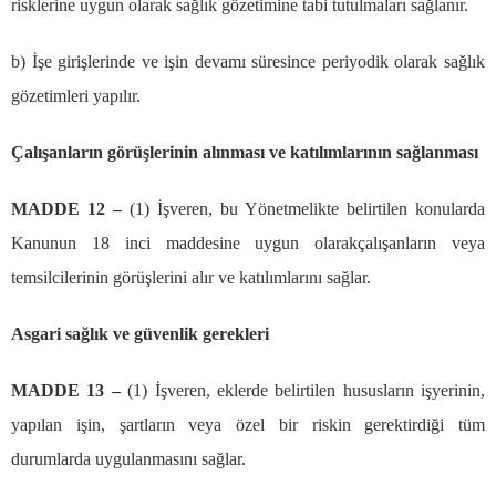
risklerine uygun olarak sa
ğ
l
ı
k g
ö
zetimine tabi tutulmalar
ı
sa
ğ
lan
ı
r.
b)
İş
e giri
ş
lerinde ve i
ş
in devam
ı
s
ü
resince periyodik olarak sa
ğ
l
ı
k
g
ö
zetimleri yap
ı
l
ı
r.
Ç
al
ış
anlar
ı
n g
ö
r
üş
lerinin al
ı
nmas
ı
ve kat
ı
l
ı
mlar
ı
n
ı
n sa
ğ
lanmas
ı
MADDE 12
–
(1)
İş
veren, bu Y
ö
netmelikte belirtilen konularda
Kanunun 18 inci maddesine uygun olarak
ç
al
ış
anlar
ı
n veya
temsilcilerinin g
ö
r
üş
lerini al
ı
r ve kat
ı
l
ı
mlar
ı
n
ı
sa
ğ
lar.
Asgari sa
ğ
l
ı
k ve g
ü
venlik gerekleri
MADDE 13
–
(1)
İş
veren, eklerde belirtilen hususlar
ı
n i
ş
yerinin,
yap
ı
lan i
ş
in,
ş
artlar
ı
n veya
ö
zel bir riskin gerektirdi
ğ
i t
ü
m
durumlarda uygulanmas
ı
n
ı
sa
ğ
lar.