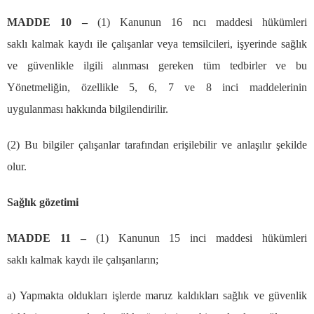
MADDE 10
–
(1) Kanunun 16 nc
ı
maddesi h
ü
k
ü
mleri
sakl
ı
kalmak kayd
ı
ile
ç
al
ış
anlar veya temsilcileri, i
ş
yerinde sa
ğ
l
ı
k
ve g
ü
venlikle ilgili al
ı
nmas
ı
gereken t
ü
m tedbirler ve bu
Y
ö
netmeli
ğ
in,
ö
zellikle 5, 6, 7 ve 8 inci maddelerinin
uygulanmas
ı
hakk
ı
nda bilgilendirilir.
(2) Bu bilgiler
ç
al
ış
anlar taraf
ı
ndan eri
ş
ilebilir ve anla
şı
l
ı
r
ş
ekilde
olur.
Sa
ğ
l
ı
k g
ö
zetimi
MADDE 11
–
(1) Kanunun 15 inci maddesi h
ü
k
ü
mleri
sakl
ı
kalmak kayd
ı
ile
ç
al
ış
anlar
ı
n;
a) Yapmakta olduklar
ı
i
ş
lerde maruz kald
ı
klar
ı
sa
ğ
l
ı
k ve g
ü
venlik