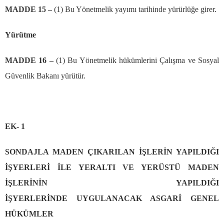
MADDE 15
–
(1) Bu Y
ö
netmelik yay
ı
m
ı
tarihinde y
ü
r
ü
rl
üğ
e girer.
Y
ü
r
ü
tme
MADDE 16
–
(1) Bu Y
ö
netmelik h
ü
k
ü
mlerini
Ç
al
ış
ma ve Sosyal
G
ü
venlik Bakan
ı
y
ü
r
ü
t
ü
r.
EK- 1
SONDAJLA MADEN ÇIKARILAN İŞLERİN YAPILDIĞI
İŞYERLERİ İLE YERALTI VE YERÜSTÜ MADEN
İŞLERİNİN YAPILDIĞI
İŞYERLERİNDE UYGULANACAK ASGARİ GENEL
HÜKÜMLER