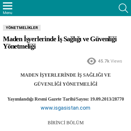
S
Menu
YÖNETMELIKLER
Maden İşyerlerinde İş Sağlığı ve Güvenliği
Yönetmeliği
45.7k
Views
MADEN
İŞ
YERLER
İ
NDE
İŞ
SA
Ğ
LI
Ğ
I VE
G
Ü
VENL
İĞİ
Y
Ö
NETMEL
İĞİ
Yayımlandığı Resmi Gazete Tarihi/Sayısı: 19.09.2013/28770
www.isgasistan.com
B
İ
R
İ
NC
İ
B
Ö
L
Ü
M