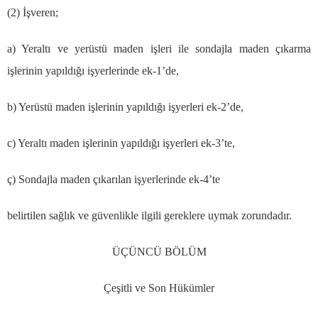
(2)
İş
veren;
a) Yeralt
ı
ve yer
ü
st
ü
maden i
ş
leri ile sondajla maden
çı
karma
i
ş
lerinin yap
ı
ld
ığı
i
ş
yerlerinde ek-1
’
de,
b) Yer
ü
st
ü
maden i
ş
lerinin yap
ı
ld
ığı
i
ş
yerleri ek-2
’
de,
c) Yeralt
ı
maden i
ş
lerinin yap
ı
ld
ığı
i
ş
yerleri ek-3
’
te,
ç
) Sondajla maden
çı
kar
ı
lan i
ş
yerlerinde ek-4
’
te
belirtilen sa
ğ
l
ı
k ve g
ü
venlikle ilgili gereklere uymak zorundad
ı
r.
ÜÇÜ
NC
Ü
B
Ö
L
Ü
M
Ç
e
ş
itli ve Son H
ü
k
ü
mler