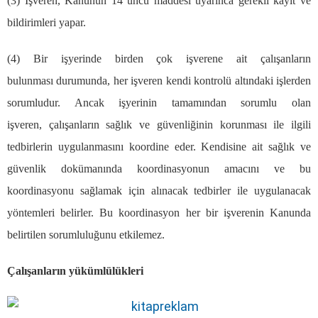
(3)
İş
veren, Kanunun 14
ü
nc
ü
maddesi uyar
ı
nca gerekli kay
ı
t ve
bildirimleri yapar.
(4) Bir i
ş
yerinde birden
ç
ok i
ş
verene ait
ç
al
ış
anlar
ı
n
bulunmas
ı
durumunda, her i
ş
veren kendi kontrol
ü
alt
ı
ndaki i
ş
lerden
sorumludur. Ancak i
ş
yerinin tamam
ı
ndan sorumlu olan
i
ş
veren,
ç
al
ış
anlar
ı
n sa
ğ
l
ı
k ve g
ü
venli
ğ
inin korunmas
ı
ile ilgili
tedbirlerin uygulanmas
ı
n
ı
koordine eder. Kendisine ait sa
ğ
l
ı
k ve
g
ü
venlik dok
ü
man
ı
nda koordinasyonun amac
ı
n
ı
ve bu
koordinasyonu sa
ğ
lamak i
ç
in al
ı
nacak tedbirler ile uygulanacak
y
ö
ntemleri belirler. Bu koordinasyon her bir i
ş
verenin Kanunda
belirtilen sorumlulu
ğ
unu etkilemez.
Ç
al
ış
anlar
ı
n y
ü
k
ü
ml
ü
l
ü
kleri