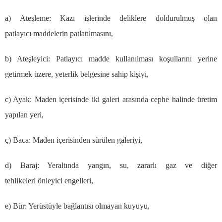
a) Ate
ş
leme: Kaz
ı
i
ş
lerinde deliklere doldurulmu
ş
olan
patlay
ı
c
ı
maddelerin patlat
ı
lmas
ı
n
ı
,
b) Ate
ş
leyici: Patlay
ı
c
ı
madde kullan
ı
lmas
ı
ko
ş
ullar
ı
n
ı
yerine
getirmek
ü
zere, yeterlik belgesine sahip ki
ş
iyi,
c) Ayak: Maden i
ç
erisinde iki galeri aras
ı
nda cephe halinde
ü
retim
yap
ı
lan yeri,
ç
) Baca: Maden i
ç
erisinden s
ü
r
ü
len galeriyi,
d) Baraj: Yeralt
ı
nda yang
ı
n, su, zararl
ı
gaz ve di
ğ
er
tehlikeleri
ö
nleyici engelleri,
e) B
ü
r: Yer
ü
st
ü
yle ba
ğ
lant
ı
s
ı
olmayan kuyuyu,