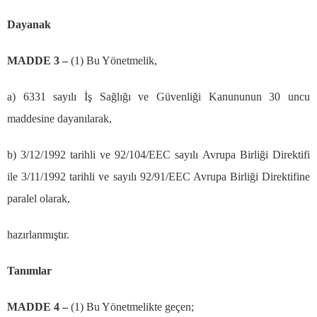
Dayanak
MADDE 3
–
(1) Bu Y
ö
netmelik,
a) 6331 say
ı
l
ı
İş
Sa
ğ
l
ığı
ve G
ü
venli
ğ
i Kanununun 30 uncu
maddesine dayan
ı
larak,
b) 3/12/1992 tarihli ve 92/104/EEC say
ı
l
ı
Avrupa Birli
ğ
i Direktifi
ile 3/11/1992 tarihli ve say
ı
l
ı
92/91/EEC Avrupa Birli
ğ
i Direktifine
paralel olarak,
haz
ı
rlanm
ış
t
ı
r.
Tan
ı
mlar
MADDE 4
–
(1) Bu Y
ö
netmelikte ge
ç
en;