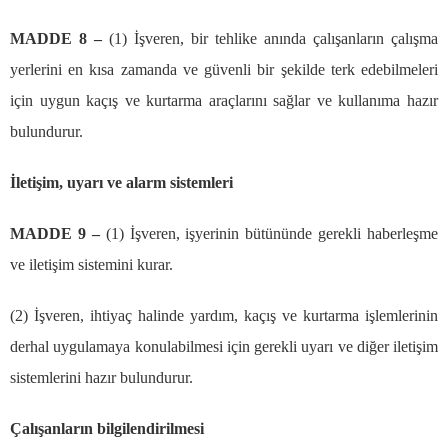
MADDE 8
–
(1)
İş
veren, bir tehlike an
ı
nda
ç
al
ış
anlar
ı
n
ç
al
ış
ma
yerlerini en k
ı
sa zamanda ve g
ü
venli bir
ş
ekilde terk edebilmeleri
i
ç
in uygun ka
çış
ve kurtarma ara
ç
lar
ı
n
ı
sa
ğ
lar ve kullan
ı
ma haz
ı
r
bulundurur.
İ
leti
ş
im, uyar
ı
ve alarm sistemleri
MADDE 9
–
(1)
İş
veren, i
ş
yerinin b
ü
t
ü
n
ü
nde gerekli haberle
ş
me
ve ileti
ş
im sistemini kurar.
(2)
İş
veren, ihtiya
ç
halinde yard
ı
m, ka
çış
ve kurtarma i
ş
lemlerinin
derhal uygulamaya konulabilmesi i
ç
in gerekli uyar
ı
ve di
ğ
er ileti
ş
im
sistemlerini haz
ı
r bulundurur.
Ç
al
ış
anlar
ı
n bilgilendirilmesi