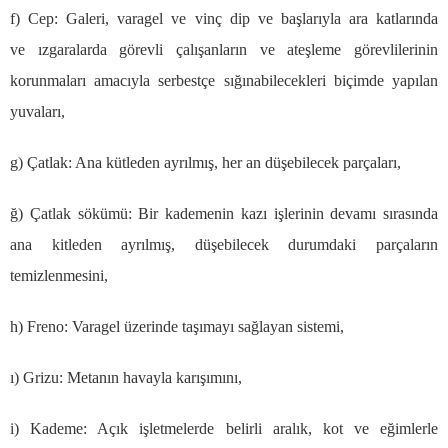
f) Cep: Galeri, varagel ve vin
ç
dip ve ba
ş
lar
ı
yla ara katlar
ı
nda
ve
ı
zgaralarda g
ö
revli
ç
al
ış
anlar
ı
n ve ate
ş
leme g
ö
revlilerinin
korunmalar
ı
amac
ı
yla serbest
ç
e s
ığı
nabilecekleri bi
ç
imde yap
ı
lan
yuvalar
ı
,
g)
Ç
atlak: Ana k
ü
tleden ayr
ı
lm
ış
, her an d
üş
ebilecek par
ç
alar
ı
,
ğ
)
Ç
atlak s
ö
k
ü
m
ü
: Bir kademenin kaz
ı
i
ş
lerinin devam
ı
s
ı
ras
ı
nda
ana kitleden ayr
ı
lm
ış
, d
üş
ebilecek durumdaki par
ç
alar
ı
n
temizlenmesini,
h) Freno: Varagel
ü
zerinde ta
şı
may
ı
sa
ğ
layan sistemi,
ı
) Grizu: Metan
ı
n havayla kar
ışı
m
ı
n
ı
,
i) Kademe: A
çı
k i
ş
letmelerde belirli aral
ı
k, kot ve e
ğ
imlerle