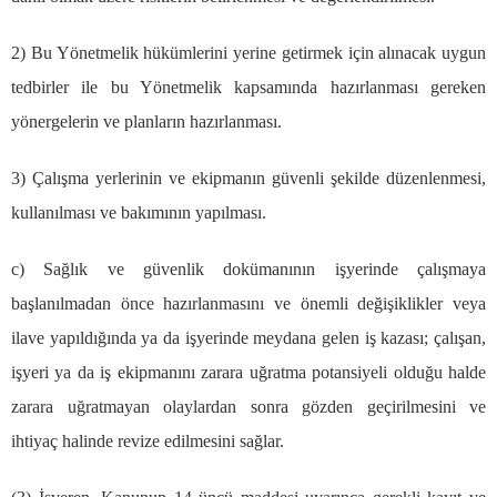
2) Bu Y
ö
netmelik h
ü
k
ü
mlerini yerine getirmek i
ç
in al
ı
nacak uygun
tedbirler ile bu Y
ö
netmelik kapsam
ı
nda haz
ı
rlanmas
ı
gereken
y
ö
nergelerin ve planlar
ı
n haz
ı
rlanmas
ı
.
3)
Ç
al
ış
ma yerlerinin ve ekipman
ı
n g
ü
venli
ş
ekilde d
ü
zenlenmesi,
kullan
ı
lmas
ı
ve bak
ı
m
ı
n
ı
n yap
ı
lmas
ı
.
c) Sa
ğ
l
ı
k ve g
ü
venlik dok
ü
man
ı
n
ı
n i
ş
yerinde
ç
al
ış
maya
ba
ş
lan
ı
lmadan
ö
nce haz
ı
rlanmas
ı
n
ı
ve
ö
nemli de
ğ
i
ş
iklikler veya
ilave yap
ı
ld
ığı
nda ya da i
ş
yerinde meydana gelen i
ş
kazas
ı
;
ç
al
ış
an,
i
ş
yeri ya da i
ş
ekipman
ı
n
ı
zarara u
ğ
ratma potansiyeli oldu
ğ
u halde
zarara u
ğ
ratmayan olaylardan sonra g
ö
zden ge
ç
irilmesini ve
ihtiya
ç
halinde revize edilmesini sa
ğ
lar.