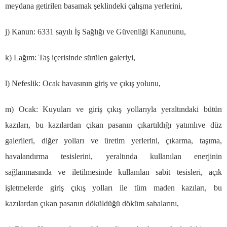
meydana getirilen basamak
ş
eklindeki
ç
al
ış
ma yerlerini,
j) Kanun: 6331 say
ı
l
ı
İş
Sa
ğ
l
ığı
ve G
ü
venli
ğ
i Kanununu,
k) La
ğı
m: Ta
ş
i
ç
erisinde s
ü
r
ü
len galeriyi,
l) Nefeslik: Ocak havas
ı
n
ı
n giri
ş
ve
çı
k
ış
yolunu,
m) Ocak: Kuyular
ı
ve giri
ş
çı
k
ış
yollar
ı
yla yeralt
ı
ndaki b
ü
t
ü
n
kaz
ı
lar
ı
, bu kaz
ı
lardan
çı
kan pasan
ı
n
çı
kart
ı
ld
ığı
yat
ı
ml
ı
ve d
ü
z
galerileri, di
ğ
er yollar
ı
ve
ü
retim yerlerini,
çı
karma, ta
şı
ma,
havaland
ı
rma tesislerini, yeralt
ı
nda kullan
ı
lan enerjinin
sa
ğ
lanmas
ı
nda ve iletilmesinde kullan
ı
lan sabit tesisleri, a
çı
k
i
ş
letmelerde giri
ş
çı
k
ış
yollar
ı
ile t
ü
m maden kaz
ı
lar
ı
, bu
kaz
ı
lardan
çı
kan pasan
ı
n d
ö
k
ü
ld
üğü
d
ö
k
ü
m sahalar
ı
n
ı
,