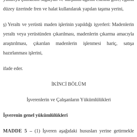
d
ü
zey
ü
zerinde fren ve halat kullan
ı
larak yap
ı
lan ta
şı
ma yerini,
ş
) Yeralt
ı
ve yer
ü
st
ü
maden i
ş
lerinin yap
ı
ld
ığı
i
ş
yerleri: Madenlerin
yeralt
ı
veya yer
ü
st
ü
nden
çı
kar
ı
lmas
ı
, madenlerin
çı
karma amac
ı
yla
ara
ş
t
ı
r
ı
lmas
ı
,
çı
kar
ı
lan madenlerin i
ş
lenmesi hari
ç
, sat
ış
a
haz
ı
rlanmas
ı
i
ş
lerini,
ifade eder.
İ
K
İ
NC
İ
B
Ö
L
Ü
M
İş
verenlerin ve
Ç
al
ış
anlar
ı
n Y
ü
k
ü
ml
ü
l
ü
kleri
İş
verenin genel y
ü
k
ü
ml
ü
l
ü
kleri
MADDE 5
–
(1)
İş
veren a
ş
a
ğı
daki hususlar
ı
yerine getirmekle