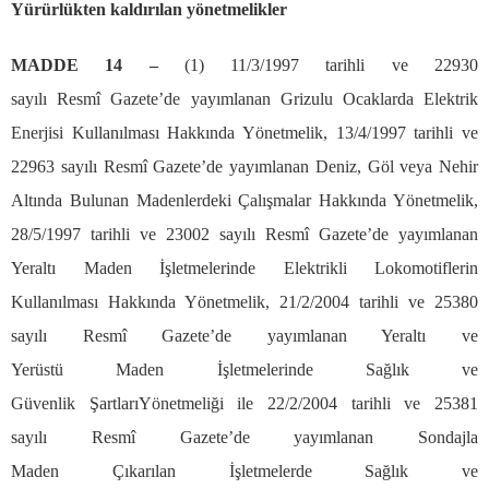
Y
ü
r
ü
rl
ü
kten kald
ı
r
ı
lan y
ö
netmelikler
MADDE 14
–
(1) 11/3/1997 tarihli ve 22930
say
ı
l
ı
Resm
î
Gazete
’
de yay
ı
mlanan Grizulu Ocaklarda Elektrik
Enerjisi Kullan
ı
lmas
ı
Hakk
ı
nda Y
ö
netmelik, 13/4/1997 tarihli ve
22963 say
ı
l
ı
Resm
î
Gazete
’
de yay
ı
mlanan Deniz, G
ö
l veya Nehir
Alt
ı
nda Bulunan Madenlerdeki
Ç
al
ış
malar Hakk
ı
nda Y
ö
netmelik,
28/5/1997 tarihli ve 23002 say
ı
l
ı
Resm
î
Gazete
’
de yay
ı
mlanan
Yeralt
ı
Maden
İş
letmelerinde Elektrikli Lokomotiflerin
Kullan
ı
lmas
ı
Hakk
ı
nda Y
ö
netmelik, 21/2/2004 tarihli ve 25380
say
ı
l
ı
Resm
î
Gazete
’
de yay
ı
mlanan Yeralt
ı
ve
Yer
ü
st
ü
Maden
İş
letmelerinde Sa
ğ
l
ı
k ve
G
ü
venlik
Ş
artlar
ı
Y
ö
netmeli
ğ
i ile 22/2/2004 tarihli ve 25381
say
ı
l
ı
Resm
î
Gazete
’
de yay
ı
mlanan Sondajla
Maden
Çı
kar
ı
lan
İş
letmelerde Sa
ğ
l
ı
k ve