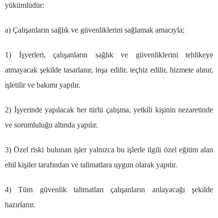
y
ü
k
ü
ml
ü
d
ü
r:
a)
Ç
al
ış
anlar
ı
n sa
ğ
l
ı
k ve g
ü
venliklerini sa
ğ
lamak amac
ı
yla;
1)
İş
yerleri,
ç
al
ış
anlar
ı
n sa
ğ
l
ı
k ve g
ü
venliklerini tehlikeye
atmayacak
ş
ekilde tasarlan
ı
r, in
ş
a edilir, te
ç
hiz edilir, hizmete al
ı
n
ı
r,
i
ş
letilir ve bak
ı
m
ı
yap
ı
l
ı
r.
2)
İş
yerinde yap
ı
lacak her t
ü
rl
ü
ç
al
ış
ma, yetkili ki
ş
inin nezaretinde
ve sorumlulu
ğ
u alt
ı
nda yap
ı
l
ı
r.
3)
Ö
zel riski bulunan i
ş
ler yaln
ı
zca bu i
ş
lerle ilgili
ö
zel e
ğ
itim alan
ehil ki
ş
iler taraf
ı
ndan ve talimatlara uygun olarak yap
ı
l
ı
r.
4) T
ü
m g
ü
venlik talimatlar
ı
ç
al
ış
anlar
ı
n anlayaca
ğı
ş
ekilde
haz
ı
rlan
ı
r.