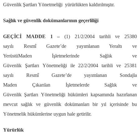
G
ü
venlik
Ş
artlar
ı
Y
ö
netmeli
ğ
i y
ü
r
ü
rl
ü
kten kald
ı
r
ı
lm
ış
t
ı
r.
Sa
ğ
l
ı
k ve g
ü
venlik dok
ü
manlar
ı
n
ı
n ge
ç
erlili
ğ
i
GE
Çİ
C
İ
MADDE 1
–
(1) 21/2/2004 tarihli ve 25380
say
ı
l
ı
Resm
î
Gazete
’
de yay
ı
mlanan Yeralt
ı
ve
Yer
ü
st
ü
Maden
İş
letmelerinde Sa
ğ
l
ı
k ve
G
ü
venlik
Ş
artlar
ı
Y
ö
netmeli
ğ
i ile 22/2/2004 tarihli ve 25381
say
ı
l
ı
Resm
î
Gazete
’
de yay
ı
mlanan Sondajla
Maden
Çı
kar
ı
lan
İş
letmelerde Sa
ğ
l
ı
k ve
G
ü
venlik
Ş
artlar
ı
Y
ö
netmeli
ğ
i h
ü
k
ü
mleri kapsam
ı
nda haz
ı
rlanan
mevcut sa
ğ
l
ı
k ve g
ü
venlik dok
ü
manlar
ı
bir y
ı
l i
ç
erisinde bu
Y
ö
netmelik h
ü
k
ü
mlerine uygun hale getirilir.
Y
ü
r
ü
rl
ü
k