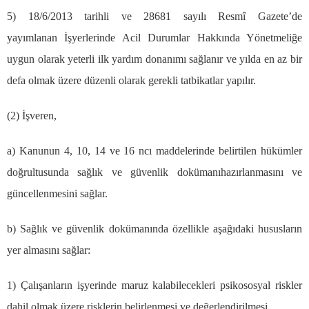
5) 18/6/2013 tarihli ve 28681 say
ı
l
ı
Resm
î
Gazete
’
de
yay
ı
mlanan
İş
yerlerinde Acil Durumlar Hakk
ı
nda Y
ö
netmeli
ğ
e
uygun olarak yeterli ilk yard
ı
m donan
ı
m
ı
sa
ğ
lan
ı
r ve y
ı
lda en az bir
defa olmak
ü
zere d
ü
zenli olarak gerekli tatbikatlar yap
ı
l
ı
r.
(2)
İş
veren,
a) Kanunun 4, 10, 14 ve 16 nc
ı
maddelerinde belirtilen h
ü
k
ü
mler
do
ğ
rultusunda sa
ğ
l
ı
k ve g
ü
venlik dok
ü
man
ı
haz
ı
rlanmas
ı
n
ı
ve
g
ü
ncellenmesini sa
ğ
lar.
b) Sa
ğ
l
ı
k ve g
ü
venlik dok
ü
man
ı
nda
ö
zellikle a
ş
a
ğı
daki hususlar
ı
n
yer almas
ı
n
ı
sa
ğ
lar:
1)
Ç
al
ış
anlar
ı
n i
ş
yerinde maruz kalabilecekleri psikososyal riskler
dahil olmak
ü
zere risklerin belirlenmesi ve de
ğ
erlendirilmesi.