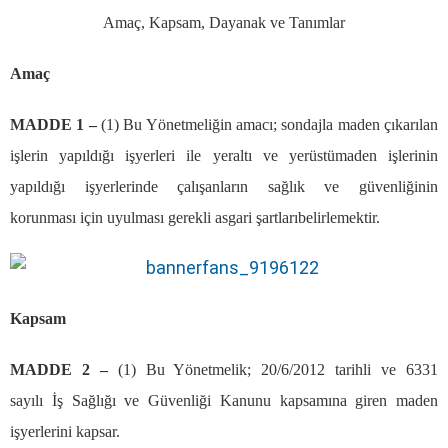
Ama
ç
, Kapsam, Dayanak ve Tan
ı
mlar
Ama
ç
MADDE 1
–
(1) Bu Y
ö
netmeli
ğ
in amac
ı
; sondajla maden
çı
kar
ı
lan
i
ş
lerin yap
ı
ld
ığı
i
ş
yerleri ile yeralt
ı
ve yer
ü
st
ü
maden i
ş
lerinin
yap
ı
ld
ığı
i
ş
yerlerinde
ç
al
ış
anlar
ı
n sa
ğ
l
ı
k ve g
ü
venli
ğ
inin
korunmas
ı
i
ç
in uyulmas
ı
gerekli asgari
ş
artlar
ı
belirlemektir.
Kapsam
MADDE 2
–
(1) Bu Y
ö
netmelik; 20/6/2012 tarihli ve 6331
say
ı
l
ı
İş
Sa
ğ
l
ığı
ve G
ü
venli
ğ
i Kanunu kapsam
ı
na giren maden
i
ş
yerlerini kapsar.