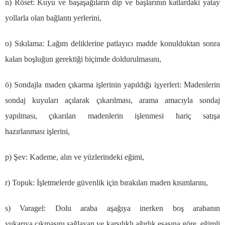
n) R
ö
set: Kuyu ve ba
ş
a
ş
a
ğı
lar
ı
n dip ve ba
ş
lar
ı
n
ı
n katlardaki yatay
yollarla olan ba
ğ
lant
ı
yerlerini,
o) S
ı
k
ı
lama: La
ğı
m deliklerine patlay
ı
c
ı
madde konulduktan sonra
kalan bo
ş
lu
ğ
un gerekti
ğ
i bi
ç
imde doldurulmas
ı
n
ı
,
ö
) Sondajla maden
çı
karma i
ş
lerinin yap
ı
ld
ığı
i
ş
yerleri: Madenlerin
sondaj kuyular
ı
a
çı
larak
çı
kar
ı
lmas
ı
, arama amac
ı
yla sondaj
yap
ı
lmas
ı
,
çı
kar
ı
lan madenlerin i
ş
lenmesi hari
ç
sat
ış
a
haz
ı
rlanmas
ı
i
ş
lerini,
p)
Ş
ev: Kademe, al
ı
n ve y
ü
zlerindeki e
ğ
imi,
r) Topuk:
İş
letmelerde g
ü
venlik i
ç
in b
ı
rak
ı
lan maden k
ı
s
ı
mlar
ı
n
ı
,
s) Varagel: Dolu araba a
ş
a
ğı
ya inerken bo
ş
araban
ı
n
yukar
ı
ya
çı
kmas
ı
n
ı
sa
ğ
layan ve kar
şı
l
ı
kl
ı
a
ğı
rl
ı
k esas
ı
na g
ö
re, e
ğ
imli