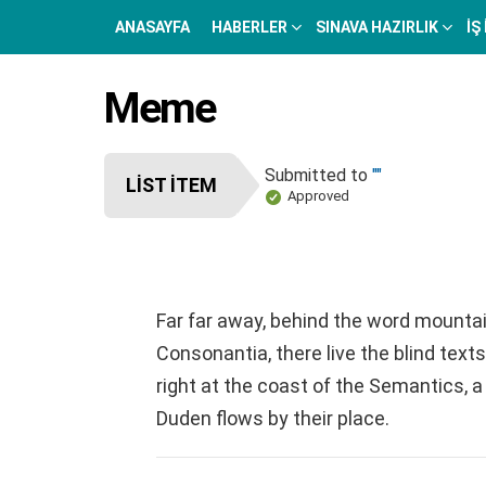
ANASAYFA
HABERLER
SINAVA HAZIRLIK
İŞ
Meme
Submitted to
""
LIST ITEM
Approved
Far far away, behind the word mountai
Consonantia, there live the blind tex
right at the coast of the Semantics, 
Duden flows by their place.