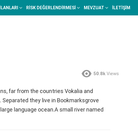
 İLANLARI
RISK DEĞERLENDIRMESI
MEVZUAT
İLETIŞIM
50.8k
Views
ns, far from the countries Vokalia and
ts. Separated they live in Bookmarksgrove
a large language ocean.A small river named