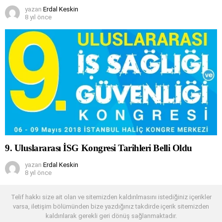
yazan
Erdal Keskin
8 yıl önce
9. Uluslararası İSG Kongresi Tarihleri Belli Oldu
yazan
Erdal Keskin
8 yıl önce
Telif hakkı size ait olan ve sitemizden kaldırılmasını istediğiniz içerikler
varsa, iletişim bölümünden bize yazdığınız takdirde içerik sitemizden
kaldırılarak gerekli geri dönüş sağlanmaktadır.