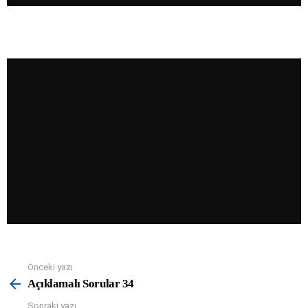
Önceki yazı
See
more
Açıklamalı Sorular 34
Sonraki yazı