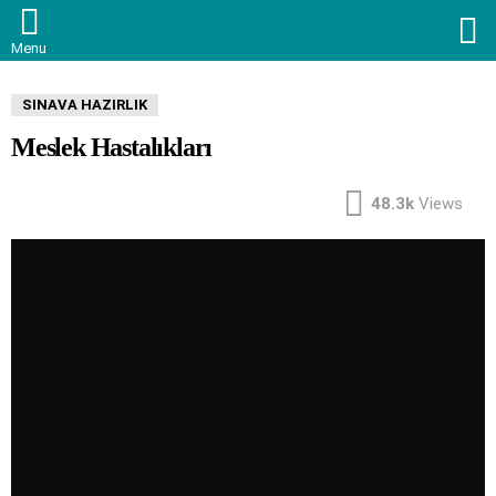
S
Menu
SINAVA HAZIRLIK
Meslek Hastalıkları
48.3k
Views