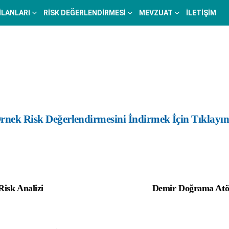
 İLANLARI
RISK DEĞERLENDIRMESI
MEVZUAT
İLETIŞIM
rnek Risk Değerlendirmesini İndirmek İçin Tıklayın
isk Analizi
Demir Doğrama Atöly