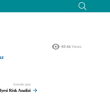
SEARCH
40.6k
Views
ız
Sonraki yazı
esi Risk Analizi