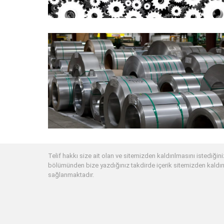
Telif hakkı size ait olan ve sitemizden kaldırılmasını istediğiniz
bölümünden bize yazdığınız takdirde içerik sitemizden kaldırı
sağlanmaktadır.