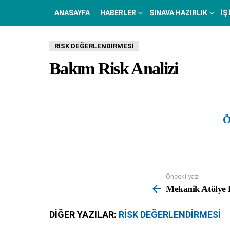
ANASAYFA
HABERLER
SINAVA HAZIRLIK
İŞ
RISK DEĞERLENDIRMESI
Bakım Risk Analizi
Ö
Önceki yazı
See
more
Mekanik Atölye R
DIĞER YAZILAR:
RISK DEĞERLENDIRMESI