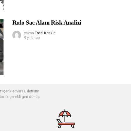
Rulo Sac Alanı Risk Analizi
yazan
Erdal Keskin
9 yıl önce
 içerikler varsa, iletişim
larak gerekli geri dönüş