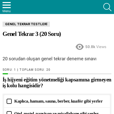
S
Menu
GENEL TEKRAR TESTLERI
Genel Tekrar 3 (20 Soru)
50.8k
Views
20 sorudan oluşan genel tekrar deneme sınavı
SORU:
| TOPLAM SORU:
20
İş hijyeni eğitim yönetmeliği kapsamına girmeyen
iş kolu hangisidir?
Kaplıca, hamam, sauna, berber, kuaför gibi yerler
Otel, motel, pansiyon ve misafirhane gibi yerler