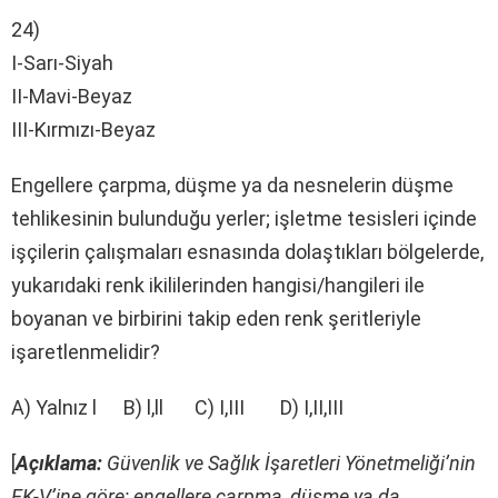
24)
I-Sarı-Siyah
II-Mavi-Beyaz
III-Kırmızı-Beyaz
Engellere çarpma, düşme ya da nesnelerin düşme
tehlikesinin bulunduğu yerler; işletme tesisleri içinde
işçilerin çalışmaları esnasında dolaştıkları bölgelerde,
yukarıdaki renk ikililerinden hangisi/hangileri ile
boyanan ve birbirini takip eden renk şeritleriyle
işaretlenmelidir?
A) Yalnız l B) l,ll C) I,III D) I,II,III
[
Açıklama:
Güvenlik ve Sağlık İşaretleri Yönetmeliği’nin
EK-V’ine göre; engellere çarpma, düşme ya da