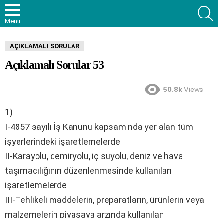
S
Menu
AÇIKLAMALI SORULAR
Açıklamalı Sorular 53
50.8k
Views
1)
I-4857 sayılı İş Kanunu kapsamında yer alan tüm
işyerlerindeki işaretlemelerde
II-Karayolu, demiryolu, iç suyolu, deniz ve hava
taşımacılığının düzenlenmesinde kullanılan
işaretlemelerde
III-Tehlikeli maddelerin, preparatların, ürünlerin veya
malzemelerin piyasaya arzında kullanılan