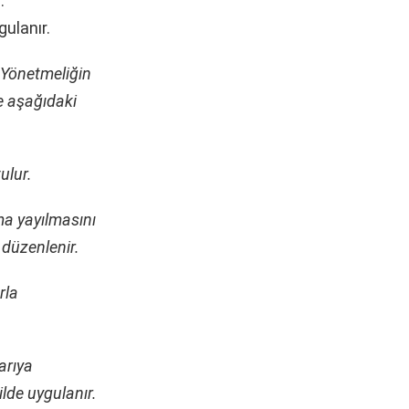
.
ulanır.
 Yönetmeliğin
le aşağıdaki
ulur.
ama yayılmasını
düzenlenir.
rla
arıya
lde uygulanır.