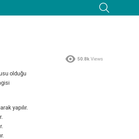
SEARCH
50.8k
Views
nusu olduğu
ngisi
rak yapılır.
r.
r.
r.