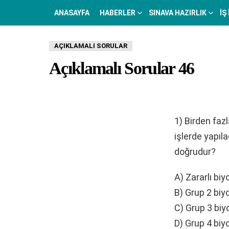
ANASAYFA
HABERLER
SINAVA HAZIRLIK
İŞ
AÇIKLAMALI SORULAR
Açıklamalı Sorular 46
1) Birden faz
işlerde yapıl
doğrudur?
A) Zararlı biy
B) Grup 2 biyo
C) Grup 3 biyo
D) Grup 4 biyo