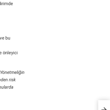
dirimde
 ve bu
e önleyici
 Yönetmeliğin
nden risk
nularda