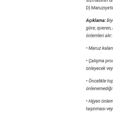
sızmasının ön
D) Maruziyeti
Açıklama:
Biy
göre; işveren,
önlemleri alır:
• Maruz kalan
• Çalışma pros
önleyecek vey
• Öncelikle to
önlenemediği 
• Hijyen önlem
taşınması vey