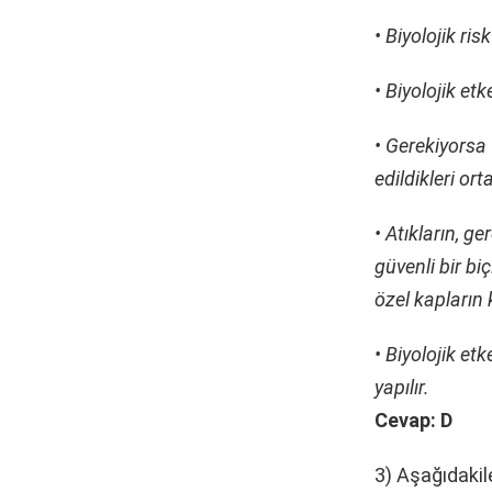
• Biyolojik risk
• Biyolojik et
• Gerekiyorsa
edildikleri or
• Atıkların, g
güvenli bir b
özel kapların 
• Biyolojik et
yapılır.
Cevap: D
3) Aşağıdakil