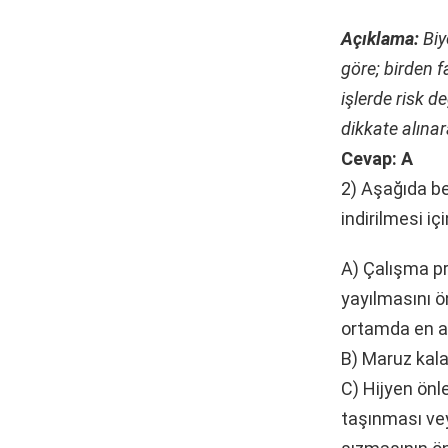
Açıklama:
Biy
göre; birden 
işlerde risk d
dikkate alınara
Cevap: A
2) Aşağıda bel
indirilmesi i
A) Çalışma pr
yayılmasını 
ortamda en a
B) Maruz kala
C) Hijyen önle
taşınması ve