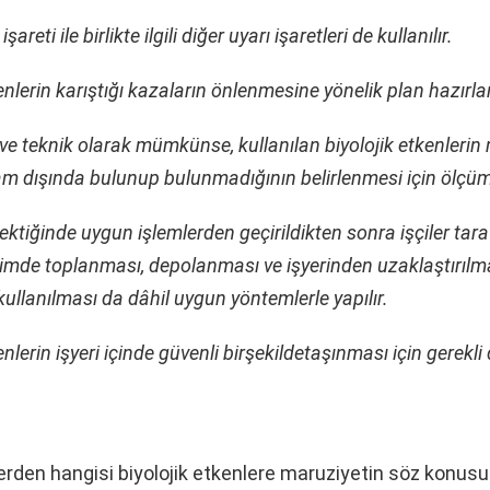
 işareti ile birlikte ilgili diğer uyarı işaretleri de kullanılır.
kenlerin karıştığı kazaların önlenmesine yönelik plan hazırlan
 ve teknik olarak mümkünse, kullanılan biyolojik etkenleri
tam dışında bulunup bulunmadığının belirlenmesi için ölçüml
erektiğinde uygun işlemlerden geçirildikten sonra işçiler tar
içimde toplanması, depolanması ve işyerinden uzaklaştırılma
kullanılması da dâhil uygun yöntemlerle yapılır.
kenlerin işyeri içinde güvenli birşekildetaşınması için gerekl
erden hangisi biyolojik etkenlere maruziyetin söz konus