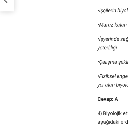
•İşçilerin biy
•Maruz kalan i
•İşyerinde sağ
yeterliliği
•Çalışma şekl
•Fiziksel eng
yer alan biyol
Cevap: A
4) Biyolojik e
aşağıdakilerd