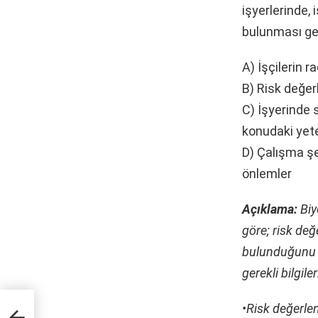
işyerlerinde,
bulunması ge
A) İşçilerin 
B) Risk değer
C) İşyerinde 
konudaki yeter
D) Çalışma şe
önlemler
Açıklama:
Biy
göre; risk değ
bulunduğunu o
gerekli bilgile
•Risk değerle