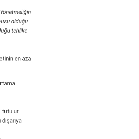
 Yönetmeliğin
onusu olduğu
duğu tehlike
yetinin en aza
 ortama
tutulur.
ı dışarıya