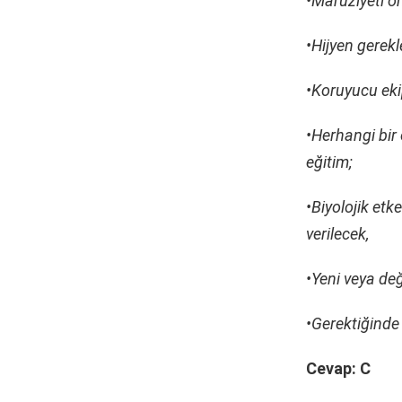
•Maruziyeti ö
•Hijyen gerekl
•Koruyucu ekip
•Herhangi bir
eğitim;
•Biyolojik et
verilecek,
•Yeni veya de
•Gerektiğinde 
Cevap: C