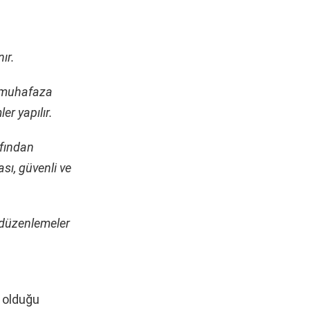
ır.
n muhafaza
er yapılır.
afından
sı, güvenli ve
i düzenlemeler
u olduğu