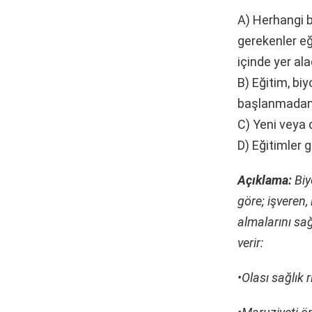
A) Herhangi b
gerekenler eğ
içinde yer ala
B) Eğitim, bi
başlanmadan 
C) Yeni veya 
D) Eğitimler 
Açıklama:
Biy
göre; işveren,
almalarını sağ
verir:
•Olası sağlık r