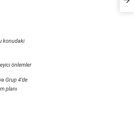
bu konudaki
eyici önlemler
ya Grup 4’de
em planı