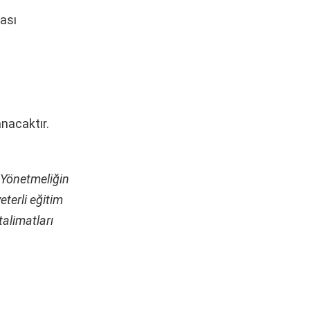
ması
anacaktır.
 Yönetmeliğin
eterli eğitim
talimatları