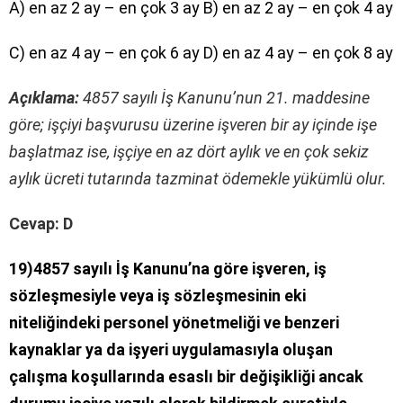
A) en az 2 ay – en çok 3 ay B) en az 2 ay – en çok 4 ay
C) en az 4 ay – en çok 6 ay D) en az 4 ay – en çok 8 ay
Açıklama:
4857 sayılı İş Kanunu’nun 21. maddesine
göre; işçiyi başvurusu üzerine işveren bir ay içinde işe
başlatmaz ise, işçiye en az dört aylık ve en çok sekiz
aylık ücreti tutarında tazminat ödemekle yükümlü olur.
Cevap: D
19)4857 sayılı İş Kanunu’na göre işveren, iş
sözleşmesiyle veya iş sözleşmesinin eki
niteliğindeki personel yönetmeliği ve benzeri
kaynaklar ya da işyeri uygulamasıyla oluşan
çalışma koşullarında esaslı bir değişikliği ancak