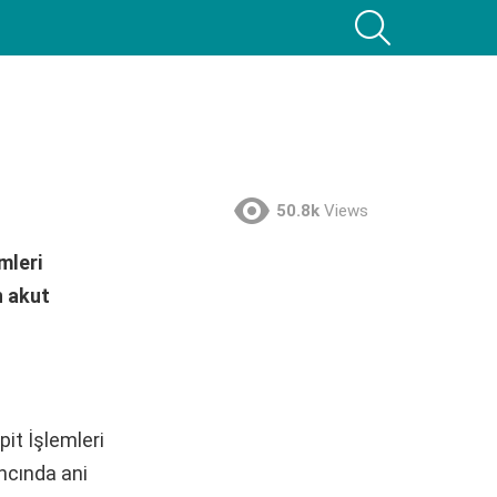
SEARCH
50.8k
Views
mleri
n akut
t İşlemleri
ncında ani