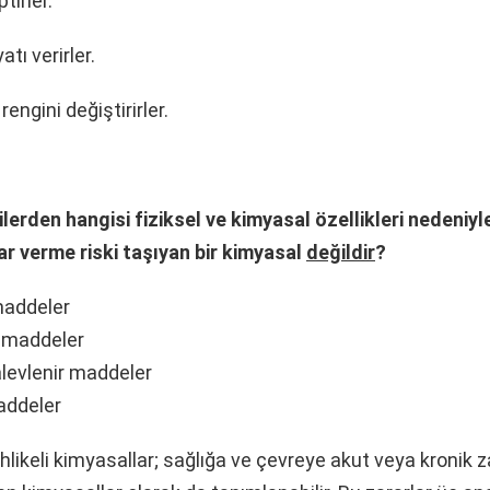
tirler.
tı verirler.
rengini değiştirirler.
erden hangisi fiziksel ve kimyasal özellikleri nedeniyle
ar verme riski taşıyan bir kimyasal
değildir
?
maddeler
i maddeler
levlenir maddeler
addeler
likeli kimyasallar; sağlığa ve çevreye akut veya kronik 