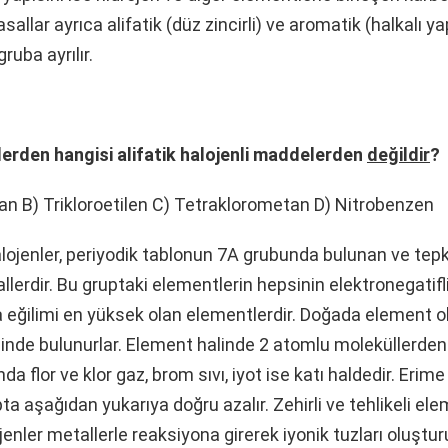
allar ayrıca alifatik (düz zincirli) ve aromatik (halkalı y
gruba ayrılır.
lerden hangisi alifatik halojenli maddelerden
değildir
?
n B) Trikloroetilen C) Tetraklorometan D) Nitrobenzen
ojenler, periyodik tablonun 7A grubunda bulunan ve te
llerdir. Bu gruptaki elementlerin hepsinin elektronegatifli
 eğilimi en yüksek olan elementlerdir. Doğada element ol
linde bulunurlar. Element halinde 2 atomlu moleküllerden 
da flor ve klor gaz, brom sıvı, iyot ise katı haldedir. Eri
ta aşağıdan yukarıya doğru azalır. Zehirli ve tehlikeli el
lojenler metallerle reaksiyona girerek iyonik tuzları oluştur