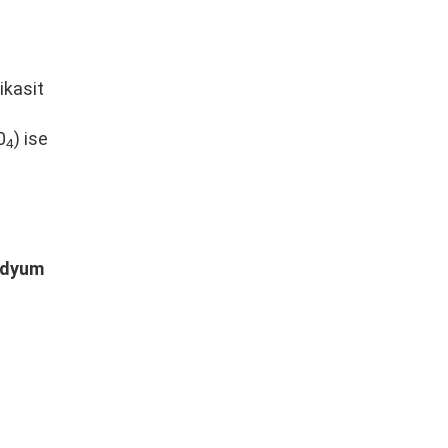
ikasit
0
) ise
4
sodyum