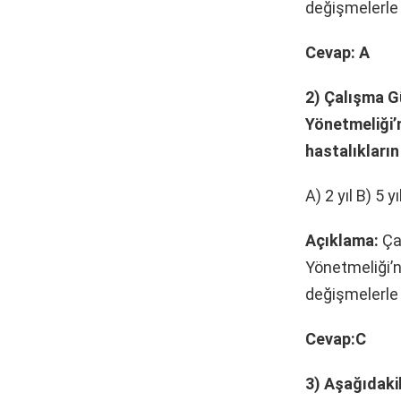
değişmelerle 
Cevap: A
2) Çalışma G
Yönetmeliği’n
hastalıkların
A) 2 yıl B) 5 y
Açıklama:
Ça
Yönetmeliği’n
değişmelerle o
Cevap:C
3) Aşağıdakil