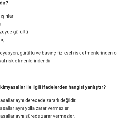
dir?
 ışınlar
ı
zeyde gürültü
ınç
yasyon, gürültü ve basınç fiziksel risk etmenlerinden ol
al risk etmenlerindendir.
kimyasallar ile ilgili ifadelerden hangisi
yanlıştır
?
sallar aynı derecede zararlı değildir.
sallar aynı yolla zarar vermezler.
sallar aynı sürede zarar vermezler.