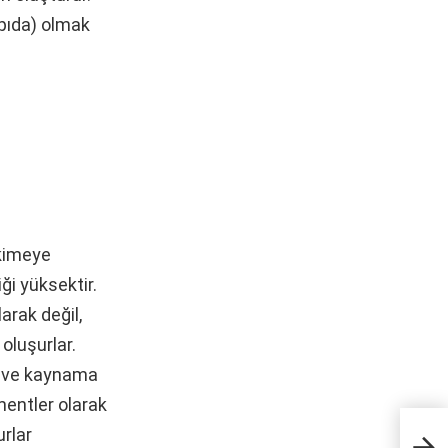
apıda) olmak
pkimeye
ği yüksektir.
arak değil,
oluşurlar.
me ve kaynama
ementler olarak
urlar