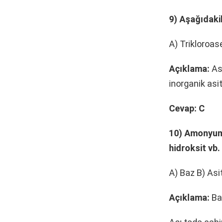
9) Aşağıdakil
A) Trikloroas
Açıklama:
Ase
inorganik asitt
Cevap: C
10) Amonyum 
hidroksit vb.
A) Baz B) Asit
Açıklama:
Baz