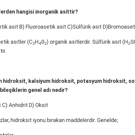
erden hangisi inorganik asittir?
etik asit B) Fluoroasetik asit C)Sülfürik asit D)Bromoaset
tik asitler (C
H
0
) organik asitlerdir. Sülfürik asit (H
S
2
4
2
2
ir.
hidroksit, kalsiyum hidroksit, potasyum hidroksit, 
 bileşiklerin genel adı nedir?
 C) Anhidrit D) Oksit
lar, hidroksit iyonu bırakan maddelerdir. Genelde;