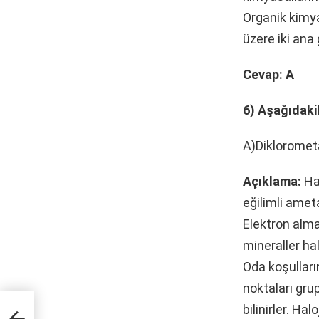
Organik kimyas
üzere iki ana 
Cevap: A
6) Aşağıdaki
A)Diklorometa
Açıklama:
Hal
eğilimli ameta
Elektron alma
mineraller ha
Oda koşulların
noktaları grup
bilinirler. Ha