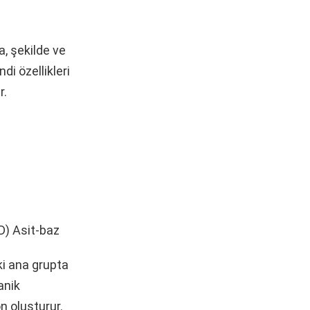
a, şekilde ve
di özellikleri
r.
D) Asit-baz
ki ana grupta
anik
n oluşturur.