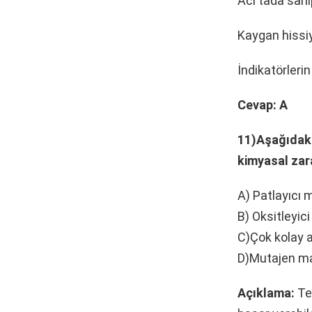
Acı tada sahip
Kaygan hissiya
İndikatörlerin 
Cevap: A
11)Aşağıdakil
kimyasal zar
A) Patlayıcı 
B) Oksitleyic
C)Çok kolay a
D)Mutajen m
Açıklama:
Teh