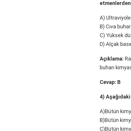
etmenlerden
A) Ultraviyole
B) Cıva buhar
C) Yüksek dü
D) Alçak bas
Açıklama:
Rad
buharı kimyas
Cevap: B
4) Aşağıdaki 
A)Bütün kimya
B)Bütün kimya
C)Bütün kimya