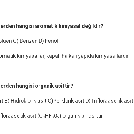
lerden hangisi aromatik kimyasal
değildir
?
Toluen C) Benzen D) Fenol
matik kimyasallar, kapalı halkalı yapıda kimyasallardır.
erden hangisi organik asittir?
it B) Hidroklorik asit C)Perklorik asit D)Trifloraasetik asit
floraasetik asit (C
HF
0
) organik bir asittir.
2
3
2