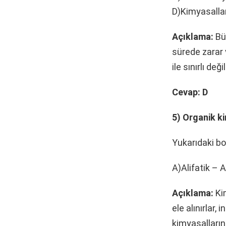
D)Kimyasalların
Açıklama:
Büt
sürede zarar v
ile sınırlı değ
Cevap: D
5) Organik ki
Yukarıdaki bo
A)Alifatik – 
Açıklama:
Kim
ele alınırlar,
kimyasalların