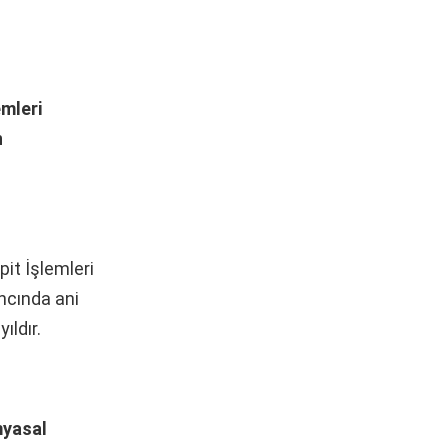
mleri
n
t İşlemleri
ncında ani
ıldır.
myasal