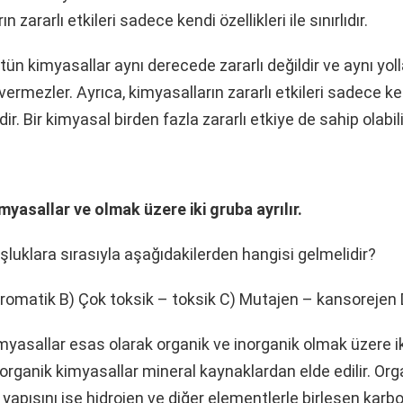
 zararlı etkileri sadece kendi özellikleri ile sınırlıdır.
ün kimyasallar aynı derecede zararlı değildir ve aynı yoll
ermezler. Ayrıca, kimyasalların zararlı etkileri sadece ken
ildir. Bir kimyasal birden fazla zararlı etkiye de sahip olabili
myasallar ve olmak üzere iki gruba ayrılır.
şluklara sırasıyla aşağıdakilerden hangisi gelmelidir?
Aromatik B) Çok toksik – toksik C) Mutajen – kansorejen 
yasallar esas olarak organik ve inorganik olmak üzere i
 inorganik kimyasallar mineral kaynaklardan elde edilir. Org
 yapısını ise hidrojen ve diğer elementlerle birleşen karbo