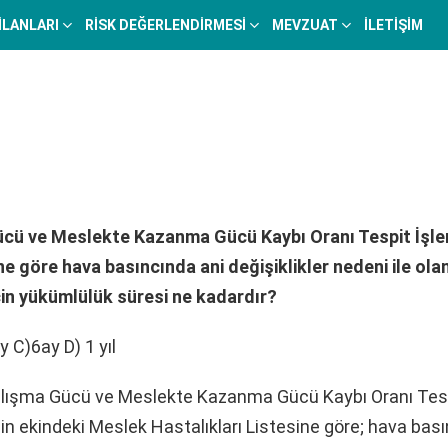
 İLANLARI
RISK DEĞERLENDIRMESI
MEVZUAT
İLETIŞIM
cü ve Meslekte Kazanma Gücü Kaybı Oranı Tespit İşle
e göre hava basıncında ani değişiklikler nedeni ile ola
çin yükümlülük süresi ne kadardır?
y C)6ay D) 1 yıl
lışma Gücü ve Meslekte Kazanma Gücü Kaybı Oranı Tespi
in ekindeki Meslek Hastalıkları Listesine göre; hava bası